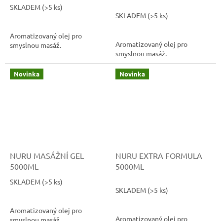
SKLADEM
(>5 ks)
Průměrné
SKLADEM
(>5 ks)
hodnocení
produktu
Aromatizovaný olej pro
je
Aromatizovaný olej pro
smyslnou masáž.
4,4
smyslnou masáž.
z
5
hvězdiček.
Novinka
Novinka
NURU MASÁŽNÍ GEL
NURU EXTRA FORMULA
5000ML
5000ML
SKLADEM
(>5 ks)
Průměrné
SKLADEM
(>5 ks)
hodnocení
produktu
Aromatizovaný olej pro
je
Aromatizovaný olej pro
smyslnou masáž.
3,6