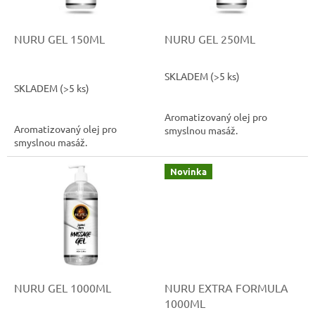
r
u
o
k
d
t
NURU GEL 150ML
NURU GEL 250ML
u
ů
k
SKLADEM
(>5 ks)
Průměrné
t
SKLADEM
(>5 ks)
hodnocení
ů
produktu
Aromatizovaný olej pro
je
Aromatizovaný olej pro
smyslnou masáž.
5,0
smyslnou masáž.
z
5
hvězdiček.
Novinka
NURU GEL 1000ML
NURU EXTRA FORMULA
1000ML