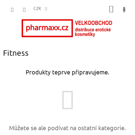
Přejít
NÁKUP
na
CZK
obsah
KOŠÍK
Fitness
Produkty teprve připravujeme.
Můžete se ale podívat na ostatní kategorie.