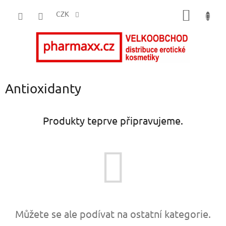
Přejít
NÁKUP
na
CZK
obsah
KOŠÍK
Antioxidanty
Produkty teprve připravujeme.
Můžete se ale podívat na ostatní kategorie.