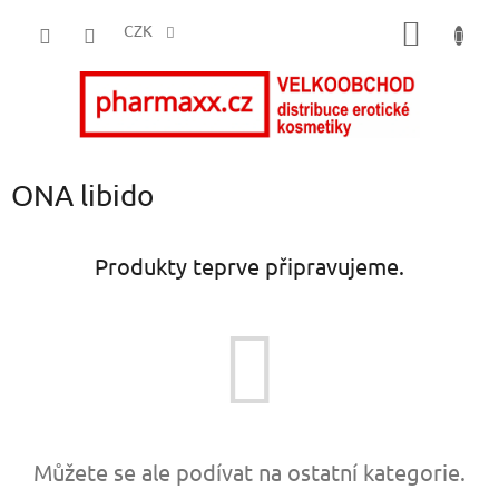
Přejít
NÁKUP
na
CZK
obsah
KOŠÍK
ONA libido
Produkty teprve připravujeme.
Můžete se ale podívat na ostatní kategorie.