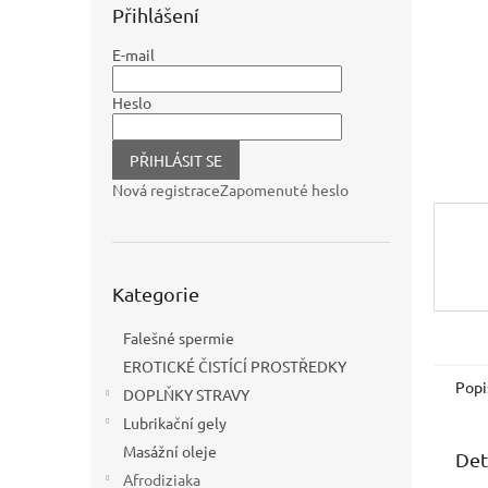
n
Přihlášení
e
l
E-mail
Heslo
PŘIHLÁSIT SE
Nová registrace
Zapomenuté heslo
Přeskočit
Kategorie
kategorie
Falešné spermie
EROTICKÉ ČISTÍCÍ PROSTŘEDKY
Popi
DOPLŇKY STRAVY
Lubrikační gely
Masážní oleje
Det
Afrodiziaka