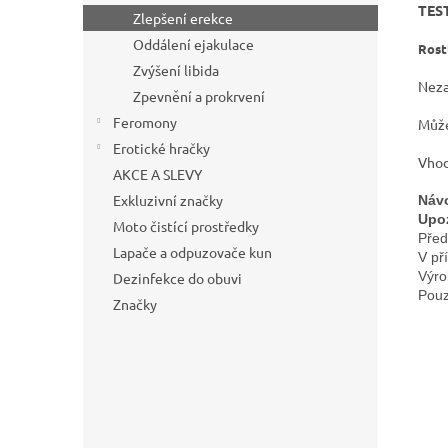
TES
Zlepšení erekce
Oddálení ejakulace
Rost
Zvýšení libida
Neza
Zpevnění a prokrvení
Feromony
Může
Erotické hračky
Vhod
AKCE A SLEVY
Exkluzivní značky
Návo
Upo
Moto čistící prostředky
Před
Lapače a odpuzovače kun
V př
Výro
Dezinfekce do obuvi
Pouz
Značky