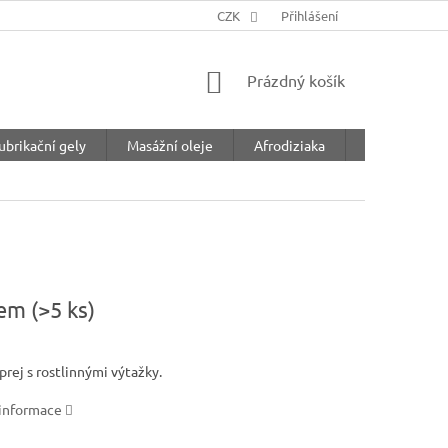
CZK
Přihlášení
NÁKUPNÍ
Prázdný košík
KOŠÍK
ubrikační gely
Masážní oleje
Afrodiziaka
Feromony
dem
(>5 ks)
prej s rostlinnými výtažky.
 informace