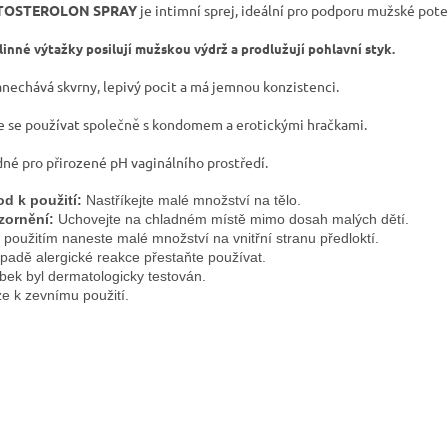
TOSTEROLON SPRAY
je intimní sprej, ideální pro podporu mužské pot
linné výtažky posilují mužskou výdrž a prodlužují pohlavní styk.
nechává skvrny, lepivý pocit a má jemnou konzistenci.
 se používat společně s kondomem a erotickými hračkami.
né pro přirozené pH vaginálního prostředí.
d k použití:
 Nastříkejte malé množství na tělo.
zornění:
 Uchovejte na chladném místě mimo dosah malých dětí. 
 použitím naneste malé množství na vnitřní stranu předloktí.
ípadě alergické reakce přestaňte používat.
bek byl dermatologicky testován. 
e k zevnímu použití.