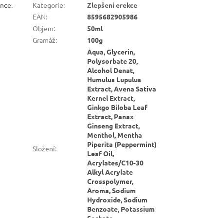
ence.
Kategorie
:
Zlepšení erekce
EAN
:
8595682905986
Objem
:
50ml
Gramáž
:
100g
Aqua, Glycerin,
Polysorbate 20,
Alcohol Denat,
Humulus Lupulus
Extract, Avena Sativa
Kernel Extract,
Ginkgo Biloba Leaf
Extract, Panax
Ginseng Extract,
Menthol, Mentha
Piperita (Peppermint)
Složení
:
Leaf Oil,
Acrylates/C10-30
Alkyl Acrylate
Crosspolymer,
Aroma, Sodium
Hydroxide, Sodium
Benzoate, Potassium
Sorbate,