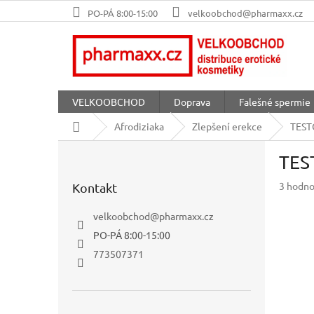
Přejít
PO-PÁ 8:00-15:00
velkoobchod@pharmaxx.cz
na
obsah
VELKOOBCHOD
Doprava
Falešné spermie
Domů
Afrodiziaka
Zlepšení erekce
TEST
P
TES
o
s
Průměr
3 hodno
Kontakt
t
hodnoc
r
produkt
velkoobchod
@
pharmaxx.cz
a
je
PO-PÁ 8:00-15:00
n
4,7
z
n
773507371
5
í
hvězdič
p
a