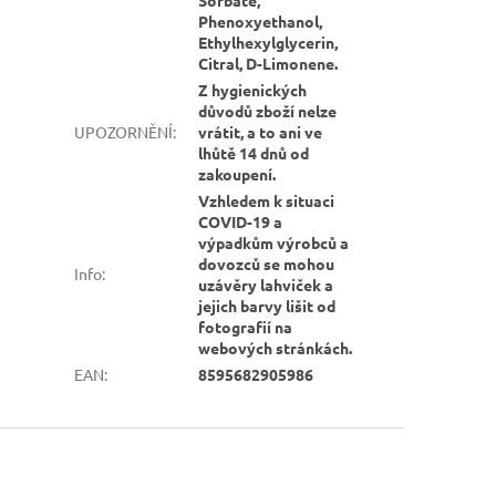
Phenoxyethanol,
Ethylhexylglycerin,
Citral, D-Limonene.
Z hygienických
důvodů zboží nelze
UPOZORNĚNÍ
:
vrátit, a to ani ve
lhůtě 14 dnů od
zakoupení.
Vzhledem k situaci
COVID-19 a
výpadkům výrobců a
dovozců se mohou
Info
:
uzávěry lahviček a
jejich barvy lišit od
fotografií na
webových stránkách.
EAN
:
8595682905986