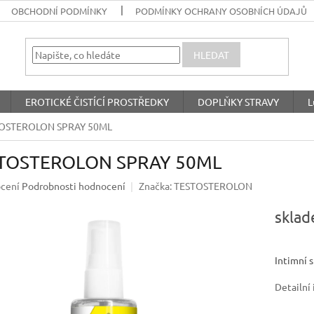
OBCHODNÍ PODMÍNKY
PODMÍNKY OCHRANY OSOBNÍCH ÚDAJŮ
HLEDAT
EROTICKÉ ČISTÍCÍ PROSTŘEDKY
DOPLŇKY STRAVY
L
OSTEROLON SPRAY 50ML
TOSTEROLON SPRAY 50ML
né
cení
Podrobnosti hodnocení
Značka:
TESTOSTEROLON
ení
u
skla
Intimní s
ek.
Detailní