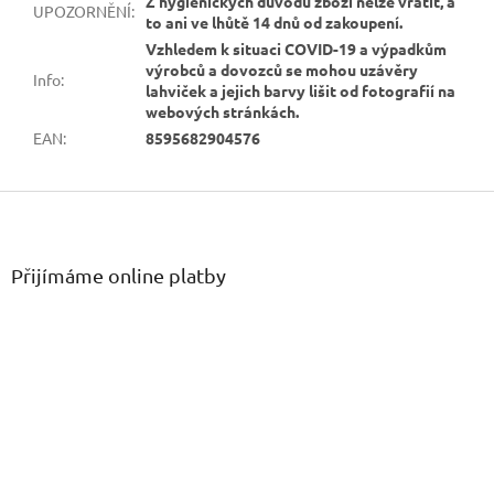
Z hygienických důvodů zboží nelze vrátit, a
UPOZORNĚNÍ
:
to ani ve lhůtě 14 dnů od zakoupení.
Vzhledem k situaci COVID-19 a výpadkům
výrobců a dovozců se mohou uzávěry
Info
:
lahviček a jejich barvy lišit od fotografií na
webových stránkách.
EAN
:
8595682904576
Z
á
p
a
Přijímáme online platby
t
í