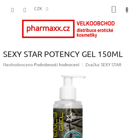
Přejít
NÁKUP
na
CZK
obsah
KOŠÍK
SEXY STAR POTENCY GEL 150ML
Průměrné
Neohodnoceno
Podrobnosti hodnocení
Značka:
SEXY STAR
hodnocení
produktu
je
0,0
z
5
hvězdiček.