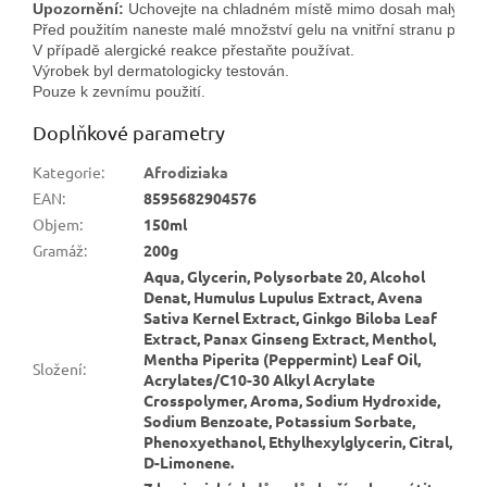
Upozornění:
 Uchovejte na chladném místě mimo dosah malých dě
Před použitím naneste malé množství gelu na vnitřní stranu předlo
V případě alergické reakce přestaňte používat.
Výrobek byl dermatologicky testován. 
Pouze k zevnímu použití.
Doplňkové parametry
Kategorie
:
Afrodiziaka
EAN
:
8595682904576
Objem
:
150ml
Gramáž
:
200g
Aqua, Glycerin, Polysorbate 20, Alcohol
Denat, Humulus Lupulus Extract, Avena
Sativa Kernel Extract, Ginkgo Biloba Leaf
Extract, Panax Ginseng Extract, Menthol,
Mentha Piperita (Peppermint) Leaf Oil,
Složení
:
Acrylates/C10-30 Alkyl Acrylate
Crosspolymer, Aroma, Sodium Hydroxide,
Sodium Benzoate, Potassium Sorbate,
Phenoxyethanol, Ethylhexylglycerin, Citral,
D-Limonene.