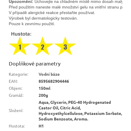
Upozornění:
 Uchovejte na chladném místě mimo dosah malých dě
Před použitím naneste malé množství gelu na vnitřní stranu předlo
V případě alergické reakce přestaňte používat.
Výrobek byl dermatologicky testován. 
Pouze k zevnímu použití.
Doplňkové parametry
Kategorie
:
Vodní báze
EAN
:
8595682904446
Objem
:
150ml
Gramáž
:
200g
Aqua, Glycerin, PEG-40 Hydrogenated
Castor Oil, Citric Acid,
Složení
:
Hydroxyethylcellulose, Potassium Sorbate,
Sodium Benzoate, Aroma.
Hustota
:
H1