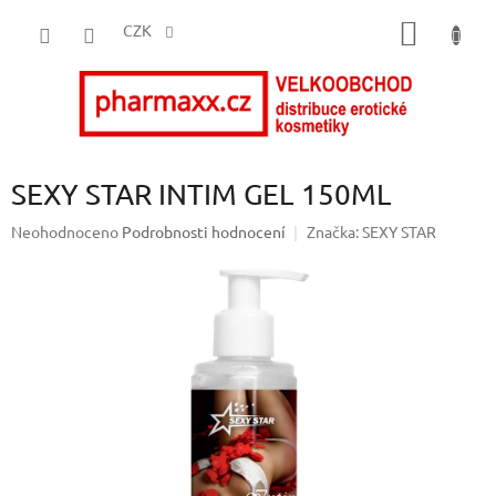
Přejít
NÁKUP
na
CZK
obsah
KOŠÍK
SEXY STAR INTIM GEL 150ML
Průměrné
Neohodnoceno
Podrobnosti hodnocení
Značka:
SEXY STAR
hodnocení
produktu
je
0,0
z
5
hvězdiček.