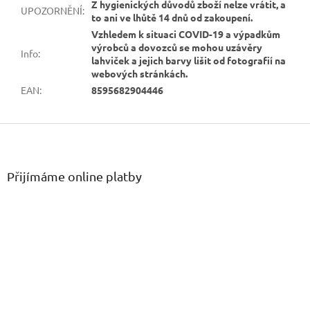
Z hygienických důvodů zboží nelze vrátit, a
UPOZORNĚNÍ
:
to ani ve lhůtě 14 dnů od zakoupení.
Vzhledem k situaci COVID-19 a výpadkům
výrobců a dovozců se mohou uzávěry
Info
:
lahviček a jejich barvy lišit od fotografií na
webových stránkách.
EAN
:
8595682904446
Z
á
p
a
Přijímáme online platby
t
í