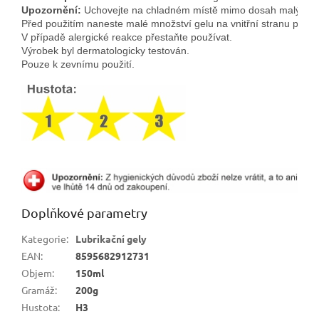
Upozornění:
 Uchovejte na chladném místě mimo dosah malých dě
Před použitím naneste malé množství gelu na vnitřní stranu předlo
V případě alergické reakce přestaňte používat.
Výrobek byl dermatologicky testován. 
Pouze k zevnímu použití.
Doplňkové parametry
Kategorie
:
Lubrikační gely
EAN
:
8595682912731
Objem
:
150ml
Gramáž
:
200g
Hustota
:
H3