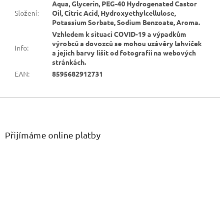
Aqua, Glycerin, PEG-40 Hydrogenated Castor
Složení
:
Oil, Citric Acid, Hydroxyethylcellulose,
Potassium Sorbate, Sodium Benzoate, Aroma.
Vzhledem k situaci COVID-19 a výpadkům
výrobců a dovozců se mohou uzávěry lahviček
Info
:
a jejich barvy lišit od fotografií na webových
stránkách.
EAN
:
8595682912731
Z
á
p
a
Přijímáme online platby
t
í