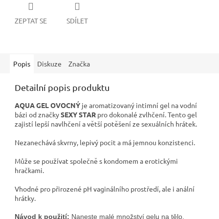
ZEPTAT SE
SDÍLET
Popis
Diskuze
Značka
Detailní popis produktu
AQUA GEL OVOCNÝ
je aromatizovaný intimní gel na vodní
bázi od značky
SEXY STAR
pro dokonalé zvlhčení. Tento gel
zajistí lepší navlhčení a větší potěšení ze sexuálních hrátek.
Nezanechává skvrny, lepivý pocit a má jemnou konzistenci.
Může se používat společně s kondomem a erotickými
hračkami.
Vhodné pro přirozené pH vaginálního prostředí, ale i anální
hrátky.
Návod k použití:
 Naneste malé množství gelu na tělo.