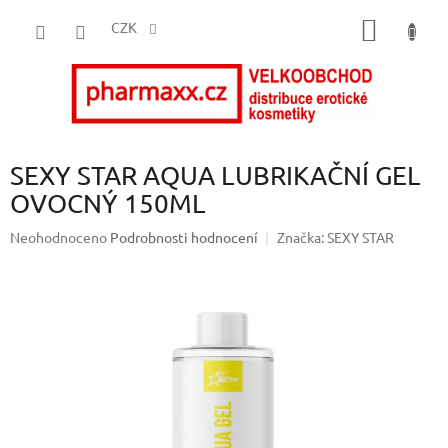
Přejít
NÁKUP
na
CZK
obsah
KOŠÍK
SEXY STAR AQUA LUBRIKAČNÍ GEL
OVOCNÝ 150ML
Průměrné
Neohodnoceno
Podrobnosti hodnocení
Značka:
SEXY STAR
hodnocení
produktu
je
0,0
z
5
hvězdiček.