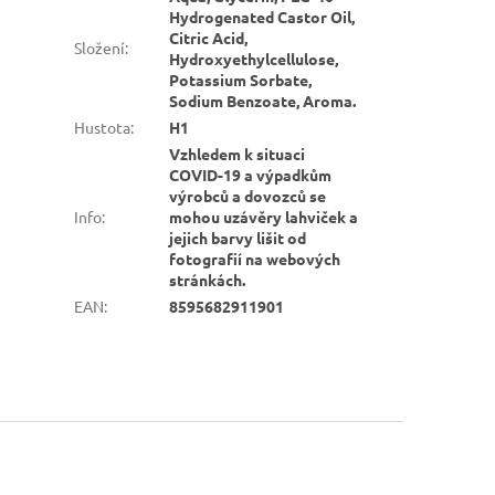
Hydrogenated Castor Oil,
Citric Acid,
Složení
:
Hydroxyethylcellulose,
Potassium Sorbate,
Sodium Benzoate, Aroma.
Hustota
:
H1
Vzhledem k situaci
COVID-19 a výpadkům
výrobců a dovozců se
Info
:
mohou uzávěry lahviček a
jejich barvy lišit od
fotografií na webových
stránkách.
EAN
:
8595682911901