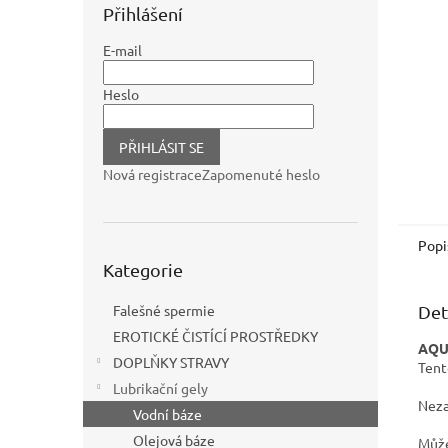
n
Přihlášení
e
l
E-mail
Heslo
PŘIHLÁSIT SE
Nová registrace
Zapomenuté heslo
Popi
Přeskočit
Kategorie
kategorie
Det
Falešné spermie
EROTICKÉ ČISTÍCÍ PROSTŘEDKY
AQU
DOPLŇKY STRAVY
Tent
Lubrikační gely
Neza
Vodní báze
Olejová báze
Může