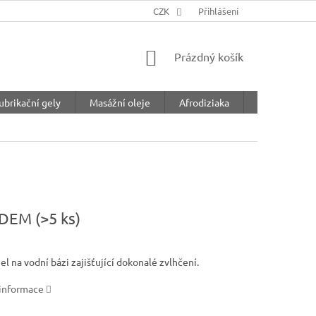
CZK
Přihlášení
NÁKUPNÍ
Prázdný košík
KOŠÍK
ubrikační gely
Masážní oleje
Afrodiziaka
Feromony
ADEM
(>5 ks)
el na vodní bázi zajišťující dokonalé zvlhčení.
 informace