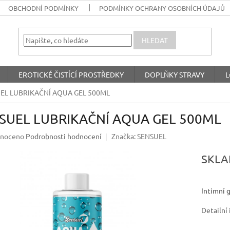
OBCHODNÍ PODMÍNKY
PODMÍNKY OCHRANY OSOBNÍCH ÚDAJŮ
HLEDAT
EROTICKÉ ČISTÍCÍ PROSTŘEDKY
DOPLŇKY STRAVY
L
EL LUBRIKAČNÍ AQUA GEL 500ML
SUEL LUBRIKAČNÍ AQUA GEL 500ML
né
noceno
Podrobnosti hodnocení
Značka:
SENSUEL
ení
u
SKL
Intimní g
ek.
Detailní