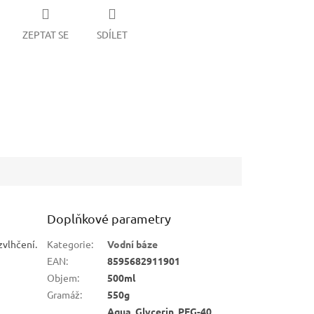
ZEPTAT SE
SDÍLET
Doplňkové parametry
zvlhčení.
Kategorie
:
Vodní báze
EAN
:
8595682911901
Objem
:
500ml
Gramáž
:
550g
Aqua, Glycerin, PEG-40