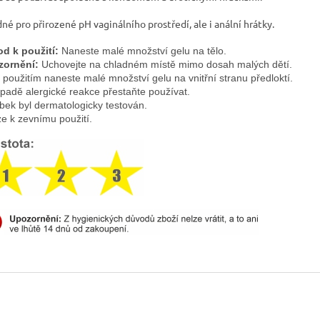
né pro přirozené pH vaginálního prostředí, ale i anální hrátky.
d k použití:
 Naneste malé množství gelu na tělo.
zornění:
 Uchovejte na chladném místě mimo dosah malých dětí. 
 použitím naneste malé množství gelu na vnitřní stranu předloktí.
ípadě alergické reakce přestaňte používat.
bek byl dermatologicky testován. 
e k zevnímu použití.