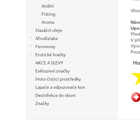
Anální
Vhod
Fisting
Aroma
Návo
Upo
Masážní oleje
Před
Afrodiziaka
V př
Výro
Feromony
Pouz
Erotické hračky
AKCE A SLEVY
Exkluzivní značky
Moto čistící prostředky
Lapače a odpuzovače kun
Dezinfekce do obuvi
Značky
Z
á
p