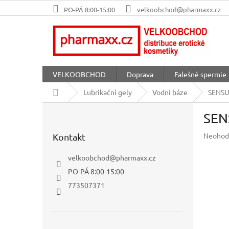
Přejít
PO-PÁ 8:00-15:00
velkoobchod@pharmaxx.cz
na
obsah
VELKOOBCHOD
Doprava
Falešné spermie
Domů
Lubrikační gely
Vodní báze
SENSU
P
SEN
o
s
Průměr
Neohod
Kontakt
t
hodnoc
r
produkt
velkoobchod
@
pharmaxx.cz
a
je
PO-PÁ 8:00-15:00
n
0,0
z
n
773507371
5
í
hvězdič
p
a