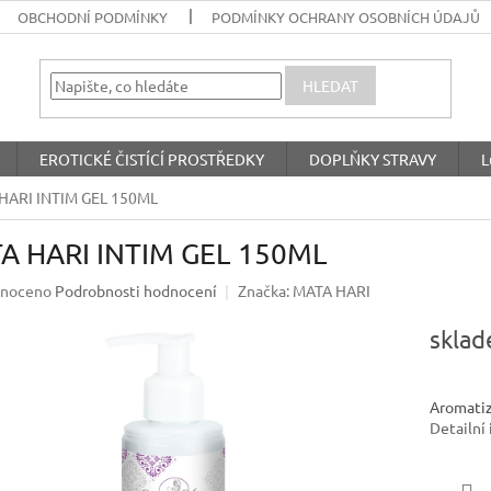
OBCHODNÍ PODMÍNKY
PODMÍNKY OCHRANY OSOBNÍCH ÚDAJŮ
HLEDAT
EROTICKÉ ČISTÍCÍ PROSTŘEDKY
DOPLŇKY STRAVY
L
HARI INTIM GEL 150ML
A HARI INTIM GEL 150ML
né
noceno
Podrobnosti hodnocení
Značka:
MATA HARI
ení
u
skla
Aromatizo
Detailní
ek.