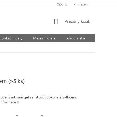
CZK
Přihlášení
NÁKUPNÍ
Prázdný košík
KOŠÍK
ubrikační gely
Masážní oleje
Afrodiziaka
Feromony
dem
(>5 ks)
vaný intimní gel zajišťující dokonalé zvlhčení.
 informace