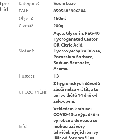
I
pro
Kategorie
:
Vodní báze
álních
EAN
:
8595682906204
Objem
:
150ml
Gramáž
:
200g
Aqua, Glycerin, PEG-40
Hydrogenated Castor
Oil, Citric Acid,
Složení
:
Hydroxyethylcellulose,
Potassium Sorbate,
Sodium Benzoate,
Aroma.
Hustota
:
H3
Z hygienických důvodů
zboží nelze vrátit, a to
UPOZORNĚNÍ
:
ani ve lhůtě 14 dnů od
zakoupení.
Vzhledem k situaci
COVID-19 a výpadkům
výrobců a dovozců se
Info
:
mohou uzávěry
lahviček a jejich barvy
lišit od fotografií na