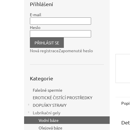
n
Přihlášení
e
l
E-mail
Heslo
PŘIHLÁSIT SE
Nová registrace
Zapomenuté heslo
Přeskočit
Kategorie
kategorie
Falešné spermie
EROTICKÉ ČISTÍCÍ PROSTŘEDKY
Popi
DOPLŇKY STRAVY
Lubrikační gely
Vodní báze
Det
Olejová báze