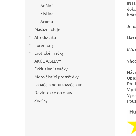
INT
Anální
doko
Fisting
hrát
Aroma
Jeho
Masážní oleje
Afrodiziaka
Neza
Feromony
Může
Erotické hračky
Vhod
AKCE A SLEVY
Exkluzivní značky
Návo
Moto čistící prostředky
Upo
Před
Lapače a odpuzovače kun
V př
Dezinfekce do obuvi
Výro
Značky
Pouz