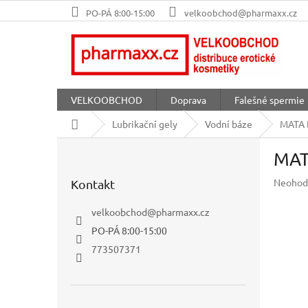
Přejít
PO-PÁ 8:00-15:00
velkoobchod@pharmaxx.cz
na
obsah
VELKOOBCHOD
Doprava
Falešné spermie
Domů
Lubrikační gely
Vodní báze
MATA 
P
MAT
o
s
Průměr
Neohod
Kontakt
t
hodnoc
r
produkt
velkoobchod
@
pharmaxx.cz
a
je
PO-PÁ 8:00-15:00
n
0,0
z
n
773507371
5
í
hvězdič
p
a