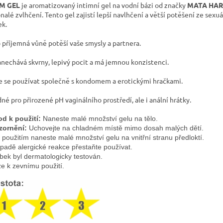
IM GEL
je aromatizovaný intimní gel na vodní bázi od značky
MATA HAR
nalé zvlhčení. Tento gel zajistí lepší navlhčení a větší potěšení ze sexu
ek.
 příjemná vůně potěší vaše smysly a partnera.
nechává skvrny, lepivý pocit a má jemnou konzistenci.
 se používat společně s kondomem a erotickými hračkami.
né pro přirozené pH vaginálního prostředí, ale i anální hrátky.
d k použití:
 Naneste malé množství gelu na tělo.
zornění:
 Uchovejte na chladném místě mimo dosah malých dětí. 
 použitím naneste malé množství gelu na vnitřní stranu předloktí.
ípadě alergické reakce přestaňte používat.
bek byl dermatologicky testován. 
e k zevnímu použití.