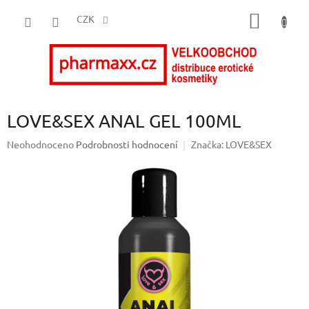
Přejít
NÁKUP
na
CZK
obsah
KOŠÍK
LOVE&SEX ANAL GEL 100ML
Průměrné
Neohodnoceno
Podrobnosti hodnocení
Značka:
LOVE&SEX
hodnocení
produktu
je
0,0
z
5
hvězdiček.