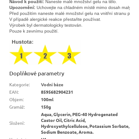
Návod k použití:
 Naneste malé množství gelu na tělo.
Upozornění:
 Uchovejte na chladném místě mimo dosah malých dě
Před použitím naneste malé množství gelu na vnitřní stranu předlo
V případě alergické reakce přestaňte používat.
Výrobek byl dermatologicky testován. 
Pouze k zevnímu použití.
Doplňkové parametry
Kategorie
:
Vodní báze
EAN
:
8595682904231
Objem
:
100ml
Gramáž
:
150g
Aqua, Glycerin, PEG-40 Hydrogenated
Castor Oil, Citric Acid,
Složení
:
Hydroxyethylcellulose, Potassium Sorbate,
Sodium Benzoate, Aroma.