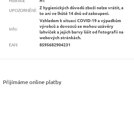
Hustota
:
H1
Z hygienických důvodů zboží nelze vrátit, a
UPOZORNĚNÍ
:
to ani ve lhůtě 14 dnů od zakoupení.
Vzhledem k situaci COVID-19 a výpadkům
výrobců a dovozců se mohou uzávěry
Info
:
lahviček a jejich barvy lišit od fotografií na
webových stránkách.
EAN
:
8595682904231
Z
á
p
a
Přijímáme online platby
t
í