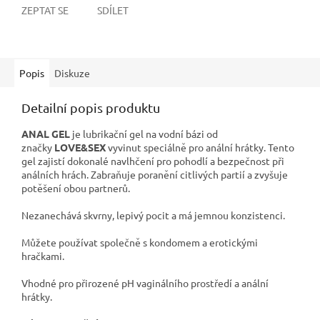
ZEPTAT SE
SDÍLET
Popis
Diskuze
Detailní popis produktu
ANAL GEL
je lubrikační gel na vodní bázi
od
značky
LOVE&SEX
vyvinut speciálně pro anální hrátky. Tento
gel zajistí dokonalé navlhčení pro pohodlí a bezpečnost při
análních hrách. Zabraňuje poranění citlivých partií a zvyšuje
potěšení obou partnerů.
Nezanechává skvrny, lepivý pocit a má jemnou konzistenci.
Můžete používat společně s kondomem a erotickými
hračkami.
Vhodné pro přirozené pH vaginálního prostředí a anální
hrátky.