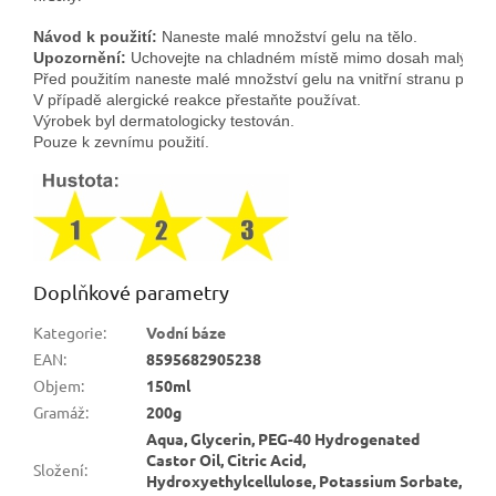
Návod k použití:
 Naneste malé množství gelu na tělo.
Upozornění:
 Uchovejte na chladném místě mimo dosah malých dě
Před použitím naneste malé množství gelu na vnitřní stranu předlo
V případě alergické reakce přestaňte používat.
Výrobek byl dermatologicky testován. 
Pouze k zevnímu použití.
Doplňkové parametry
Kategorie
:
Vodní báze
EAN
:
8595682905238
Objem
:
150ml
Gramáž
:
200g
Aqua, Glycerin, PEG-40 Hydrogenated
Castor Oil, Citric Acid,
Složení
:
Hydroxyethylcellulose, Potassium Sorbate,