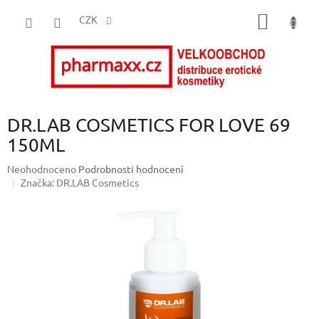
Přejít
NÁKUP
na
CZK
obsah
KOŠÍK
DR.LAB COSMETICS FOR LOVE 69
150ML
Průměrné
Neohodnoceno
Podrobnosti hodnocení
hodnocení
Značka:
DR.LAB Cosmetics
produktu
je
0,0
z
5
hvězdiček.