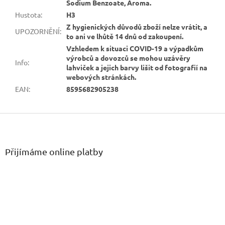
Sodium Benzoate, Aroma.
Hustota
:
H3
Z hygienických důvodů zboží nelze vrátit, a
UPOZORNĚNÍ
:
to ani ve lhůtě 14 dnů od zakoupení.
Vzhledem k situaci COVID-19 a výpadkům
výrobců a dovozců se mohou uzávěry
Info
:
lahviček a jejich barvy lišit od fotografií na
webových stránkách.
EAN
:
8595682905238
Z
á
p
a
Přijímáme online platby
t
í