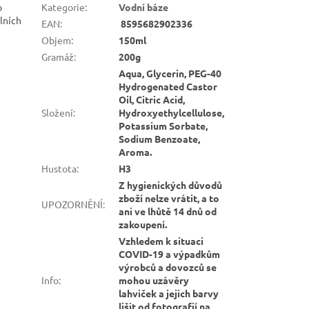
o
Kategorie
:
Vodní báze
álních
EAN
:
8595682902336
Objem
:
150ml
Gramáž
:
200g
Aqua, Glycerin, PEG-40
Hydrogenated Castor
Oil, Citric Acid,
Složení
:
Hydroxyethylcellulose,
Potassium Sorbate,
Sodium Benzoate,
Aroma.
Hustota
:
H3
Z hygienických důvodů
zboží nelze vrátit, a to
UPOZORNĚNÍ
:
ani ve lhůtě 14 dnů od
zakoupení.
Vzhledem k situaci
COVID-19 a výpadkům
výrobců a dovozců se
Info
:
mohou uzávěry
lahviček a jejich barvy
lišit od fotografií na