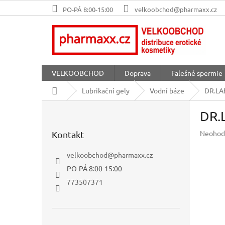
Přejít
PO-PÁ 8:00-15:00
velkoobchod@pharmaxx.cz
na
obsah
VELKOOBCHOD
Doprava
Falešné spermie
Domů
Lubrikační gely
Vodní báze
DR.LA
P
DR.
o
s
Průměr
Neohod
Kontakt
t
hodnoc
r
produkt
velkoobchod
@
pharmaxx.cz
a
je
PO-PÁ 8:00-15:00
n
0,0
z
n
773507371
5
í
hvězdič
p
a