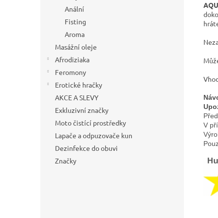
AQU
Anální
doko
Fisting
hrát
Aroma
Neza
Masážní oleje
Afrodiziaka
Může
Feromony
Vhod
Erotické hračky
AKCE A SLEVY
Návo
Upo
Exkluzivní značky
Před
Moto čistící prostředky
V př
Výro
Lapače a odpuzovače kun
Pouz
Dezinfekce do obuvi
Značky