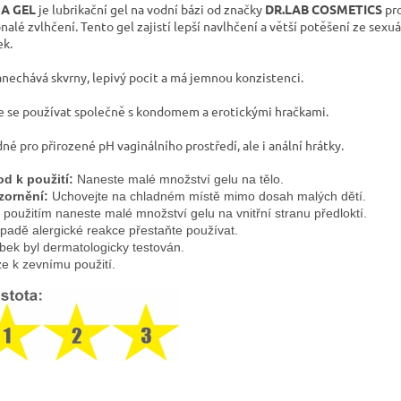
A GEL
je lubrikační gel na vodní bázi od značky
DR.LAB COSMETICS
pr
nalé zvlhčení. Tento gel zajistí lepší navlhčení a větší potěšení ze sexu
ek.
nechává skvrny, lepivý pocit a má jemnou konzistenci.
 se používat společně s kondomem a erotickými hračkami.
né pro přirozené pH vaginálního prostředí, ale i anální hrátky.
d k použití:
 Naneste malé množství gelu na tělo.
zornění:
 Uchovejte na chladném místě mimo dosah malých dětí. 
 použitím naneste malé množství gelu na vnitřní stranu předloktí.
ípadě alergické reakce přestaňte používat.
bek byl dermatologicky testován. 
e k zevnímu použití.