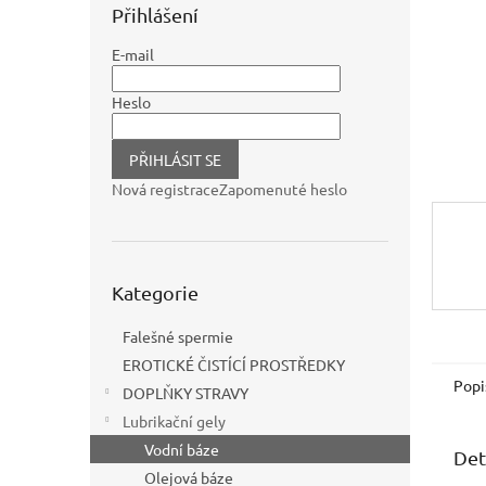
n
Přihlášení
e
l
E-mail
Heslo
PŘIHLÁSIT SE
Nová registrace
Zapomenuté heslo
Přeskočit
Kategorie
kategorie
Falešné spermie
EROTICKÉ ČISTÍCÍ PROSTŘEDKY
Popi
DOPLŇKY STRAVY
Lubrikační gely
Vodní báze
Det
Olejová báze