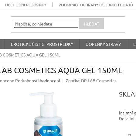
OBCHODNÍ PODMÍNKY
PODMÍNKY OCHRANY OSOBNÍCH ÚDAJŮ
HLEDAT
EROTICKÉ ČISTÍCÍ PROSTŘEDKY
DOPLŇKY STRAVY
L
B COSMETICS AQUA GEL 150ML
LAB COSMETICS AQUA GEL 150ML
né
noceno
Podrobnosti hodnocení
Značka:
DR.LAB Cosmetics
ení
u
SKL
Intimní g
Detailní
ek.