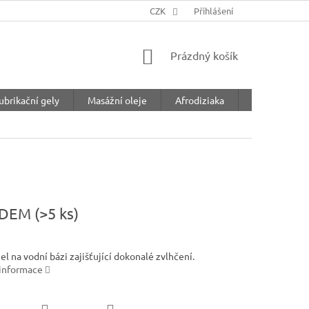
CZK
Přihlášení
NÁKUPNÍ
Prázdný košík
KOŠÍK
ubrikační gely
Masážní oleje
Afrodiziaka
Feromony
ADEM
(>5 ks)
el na vodní bázi zajišťující dokonalé zvlhčení.
 informace