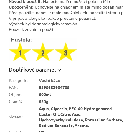
Návod k použití:
 Naneste malé množství gelu na tělo.
Upozornění:
 Uchovejte na chladném místě mimo dosah malých dě
Před použitím naneste malé množství gelu na vnitřní stranu předlo
V případě alergické reakce přestaňte používat.
Výrobek byl dermatologicky testován. 
Pouze k zevnímu použití.
Doplňkové parametry
Kategorie
:
Vodní báze
EAN
:
8595682904705
Objem
:
600ml
Gramáž
:
650g
Aqua, Glycerin, PEG-40 Hydrogenated
Castor Oil, Citric Acid,
Složení
:
Hydroxyethylcellulose, Potassium Sorbate,
Sodium Benzoate, Aroma.