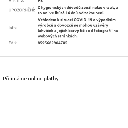
Hustota
:
H3
Z hygienických důvodů zboží nelze vrátit, a
UPOZORNĚNÍ
:
to ani ve lhůtě 14 dnů od zakoupení.
Vzhledem k situaci COVID-19 a výpadkům
výrobců a dovozců se mohou uzávěry
Info
:
lahviček a jejich barvy lišit od fotografií na
webových stránkách.
EAN
:
8595682904705
Z
á
p
a
Přijímáme online platby
t
í