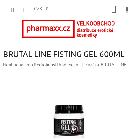
Přejít
NÁKUP
na
CZK
obsah
KOŠÍK
BRUTAL LINE FISTING GEL 600ML
Průměrné
Neohodnoceno
Podrobnosti hodnocení
Značka:
BRUTAL LINE
hodnocení
produktu
je
0,0
z
5
hvězdiček.